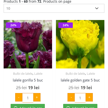
Products
1 - 60
from
72
. Products on page
24%
24%
,
,
Bulbi de lalele
Lalele
Bulbi de lalele
Lalele
lalele gorilla 5 buc
lalele golden gate 5 buc
Prețul
Prețul
Prețul
Prețul
25
lei
19
lei
25
lei
19
lei
inițial
curent
inițial
curent
Cantitate
Cantitate
-
+
-
+
lalele
lalele
a
este:
a
este:
gorilla
golden
5
gate
fost:
19 lei.
fost:
19 lei.
buc
5