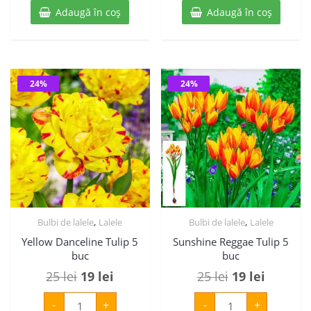
parrot
hero
fost:
19 lei.
fost:
19 lei.
5
5
Adaugă în coș
Adaugă în coș
buc
buc
25 lei.
25 lei.
24%
24%
,
,
Bulbi de lalele
Lalele
Bulbi de lalele
Lalele
Yellow Danceline Tulip 5
Sunshine Reggae Tulip 5
buc
buc
Prețul
Prețul
Prețul
Prețul
25
lei
19
lei
25
lei
19
lei
inițial
curent
inițial
curent
Cantitate
Cantitate
-
+
-
+
Yellow
Sunshine