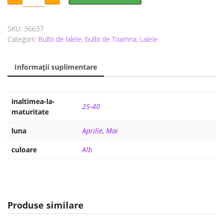
a
este:
White
Rebel
fost:
19 lei.
5
buc
SKU:
36637
25 lei.
Categorii:
Bulbi de lalele
,
bulbi de Toamna
,
Lalele
Informații suplimentare
inaltimea-la-
25-40
maturitate
luna
Aprilie
,
Mai
culoare
Alb
Produse similare