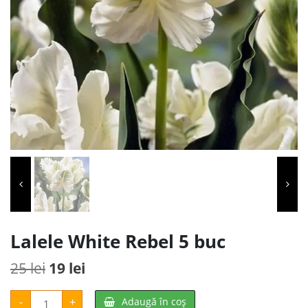
Lalele White Rebel 5 buc
Prețul
Prețul
25
lei
19
lei
inițial
curent
Cantitate
-
+
Adaugă în coș
Lalele