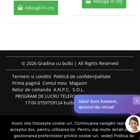
fost:
30 lei.
Adaugă în coș
25 lei.
5
buc
Adaugă în coș
40 lei.
© 2026 Gradina cu bulbi | All Rights Reserved
Termeni si conditii
Politică de confidențialitate
Prima pagină
Contul meu
Magazin
Retur de comanda
A.N.P.C.
S.O.L.
PROGRAM DE LUCRU TELEFONIC: LUNI-VINERI: 09:00-
×
Salut! Sunt Asistent,
17:00 0759759124 bulbiflori.ro@gmail.com
ajutorul tău virtual!
Acest site folosește cookie-uri. Continuarea navigării reprezintă
acceptul dvs. pentru utilizarea lor. Pentru mai multe detalii privind
0
gestionarea preferințelor privind cookie-uri, vedeți Politica de