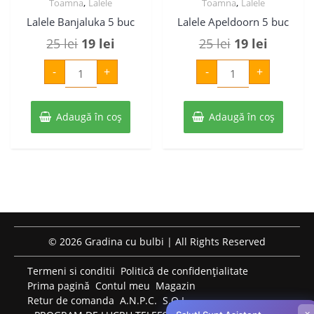
,
,
Toamna
Lalele
Toamna
Lalele
Lalele Banjaluka 5 buc
Lalele Apeldoorn 5 buc
Prețul
Prețul
Prețul
Prețul
25
lei
19
lei
25
lei
19
lei
inițial
curent
inițial
curent
Cantitate
Cantitate
-
+
-
+
Lalele
Lalele
a
este:
a
este:
Banjaluka
Apeldoorn
5
5
fost:
19 lei.
fost:
19 lei.
buc
buc
Adaugă în coș
25 lei.
Adaugă în coș
25 lei.
© 2026 Gradina cu bulbi | All Rights Reserved
Termeni si conditii
Politică de confidențialitate
Prima pagină
Contul meu
Magazin
Retur de comanda
A.N.P.C.
S.O.L.
×