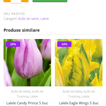
a
este:
Danceline
Tulip
fost:
19 lei.
5
buc
SKU:
4433143
25 lei.
Categorii:
Bulbi de lalele
,
Lalele
Produse similare
24%
24%
,
,
Bulbi de lalele
bulbi de
Bulbi de lalele
bulbi de
,
,
Toamna
Lalele
Toamna
Lalele
Lalele Candy Prince 5 buc
Lalele Eagle Wings 5 buc