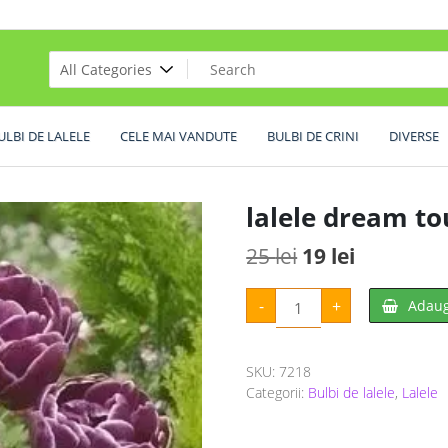
ULBI DE LALELE
CELE MAI VANDUTE
BULBI DE CRINI
DIVERSE
lalele dream to
Prețul
Prețul
25
lei
19
lei
inițial
curent
Cantitate
-
+
Adaug
lalele
a
este:
dream
touch
fost:
19 lei.
fa
5
SKU:
7218
25 lei.
buc
Categorii:
Bulbi de lalele
,
Lalele