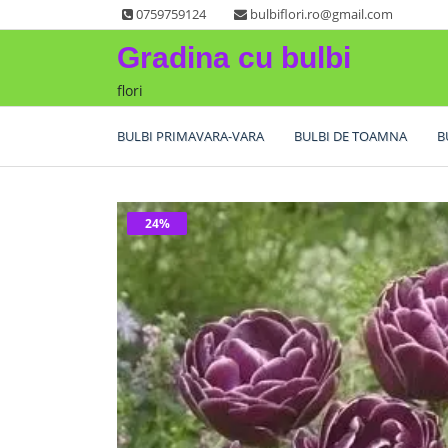
Skip
0759759124
bulbiflori.ro@gmail.com
to
Gradina cu bulbi
content
flori
BULBI PRIMAVARA-VARA
BULBI DE TOAMNA
B
24%