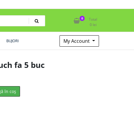
0
Total
0
lei
My Account
BUJORI
uch fa 5 buc
ă în coș