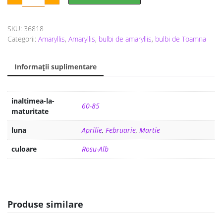
a
este:
Ambiance
1
fost:
35 lei.
buc
SKU:
36818
59 lei.
Categorii:
Amaryllis
,
Amaryllis
,
bulbi de amaryllis
,
bulbi de Toamna
Informații suplimentare
inaltimea-la-
60-85
maturitate
luna
Aprilie
,
Februarie
,
Martie
culoare
Rosu-Alb
Produse similare