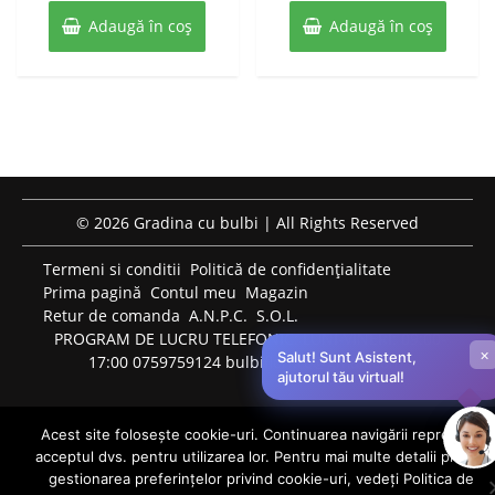
5
buc
buc
Adaugă în coș
25 lei.
Adaugă în coș
25 lei.
© 2026 Gradina cu bulbi | All Rights Reserved
Termeni si conditii
Politică de confidențialitate
Prima pagină
Contul meu
Magazin
Retur de comanda
A.N.P.C.
S.O.L.
PROGRAM DE LUCRU TELEFONIC: LUNI-VINERI: 09:00-
×
Salut! Sunt Asistent,
17:00 0759759124 bulbiflori.ro@gmail.com
ajutorul tău virtual!
Acest site folosește cookie-uri. Continuarea navigării reprezintă
acceptul dvs. pentru utilizarea lor. Pentru mai multe detalii privind
0
gestionarea preferințelor privind cookie-uri, vedeți Politica de