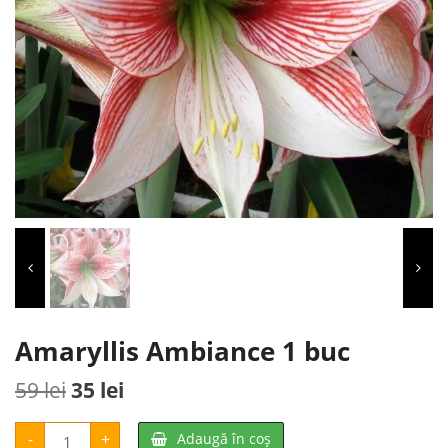
Amaryllis Ambiance 1 buc
Prețul
Prețul
59
lei
35
lei
inițial
curent
Cantitate
-
+
Adaugă în coș
Amaryllis