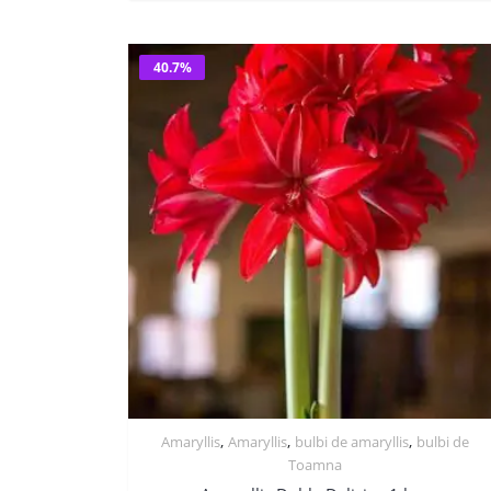
59 lei.
40.7%
,
,
,
Amaryllis
Amaryllis
bulbi de amaryllis
bulbi de
Toamna