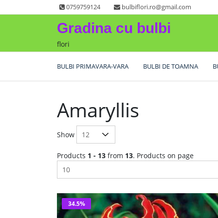
Skip
0759759124
bulbiflori.ro@gmail.com
to
Gradina cu bulbi
content
flori
BULBI PRIMAVARA-VARA
BULBI DE TOAMNA
B
Amaryllis
Show
Products
1 - 13
from
13
. Products on page
34.5%