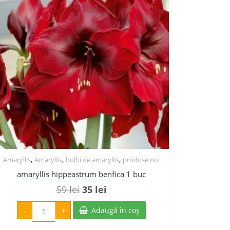
,
,
,
Amaryllis
Amaryllis
bulbi de amaryllis
produse noi
amaryllis hippeastrum benfica 1 buc
Prețul
Prețul
59
lei
35
lei
inițial
curent
Cantitate
-
+
Adaugă în coș
amaryllis
a
este:
hippeastrum
benfica