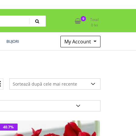
0
Total
0
lei
My Account
BUJORI
40.7%