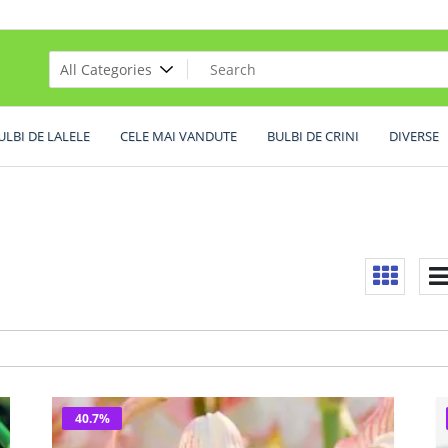
ULBI DE LALELE
CELE MAI VANDUTE
BULBI DE CRINI
DIVERSE
40.7%