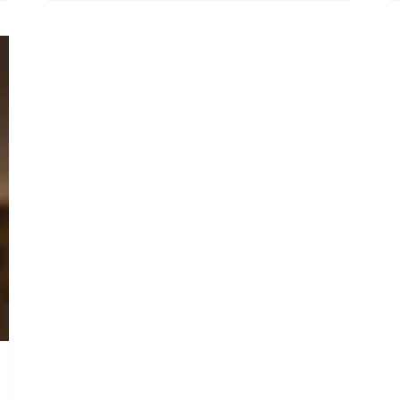
buc
59 lei.