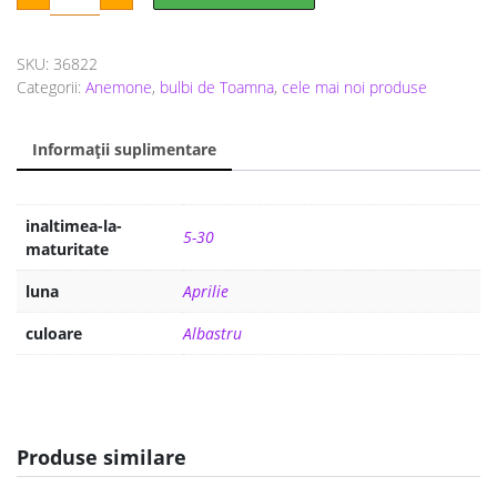
a
este:
Blue
10
fost:
10 lei.
buc
SKU:
36822
20 lei.
Categorii:
Anemone
,
bulbi de Toamna
,
cele mai noi produse
Informații suplimentare
inaltimea-la-
5-30
maturitate
luna
Aprilie
culoare
Albastru
Produse similare