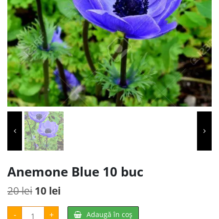
Anemone Blue 10 buc
Prețul
Prețul
20
lei
10
lei
inițial
curent
Cantitate
-
+
Adaugă în coș
Anemone