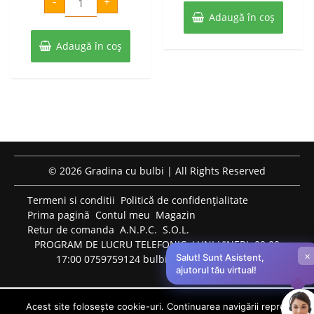
fost:
19 lei.
-
+
Lalele
buc
a
este:
Carnaval
Adaugă în coș
25 lei.
De
fost:
21 lei.
Nice
5
Adaugă în coș
30 lei.
buc
© 2026 Gradina cu bulbi | All Rights Reserved
Termeni si conditii
Politică de confidențialitate
Prima pagină
Contul meu
Magazin
Retur de comanda
A.N.P.C.
S.O.L.
PROGRAM DE LUCRU TELEFONIC: LUNI-VINERI: 09:00-
×
Salut! Sunt Asistent,
17:00 0759759124 bulbiflori.ro@gmail.com
ajutorul tău virtual!
Acest site folosește cookie-uri. Continuarea navigării reprezintă