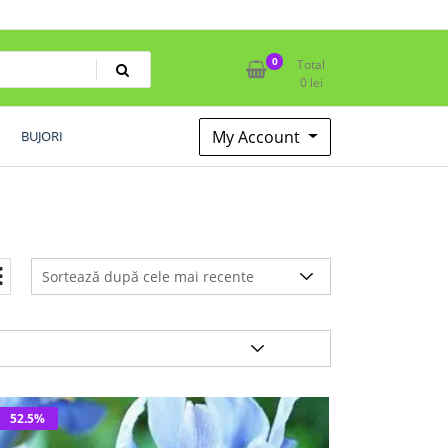
0
Total
0
lei
My Account
BUJORI
52.5%