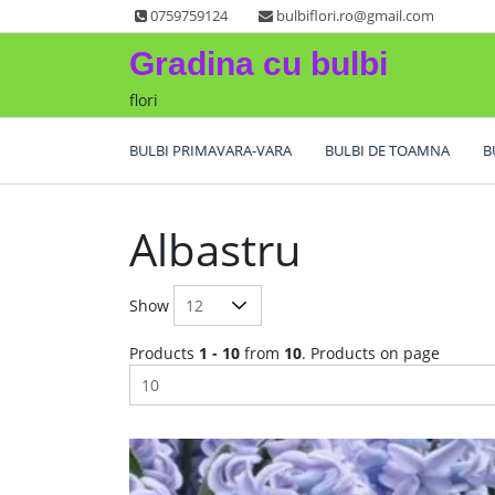
Skip
0759759124
bulbiflori.ro@gmail.com
to
Gradina cu bulbi
content
flori
BULBI PRIMAVARA-VARA
BULBI DE TOAMNA
B
Albastru
Show
Products
1 - 10
from
10
. Products on page