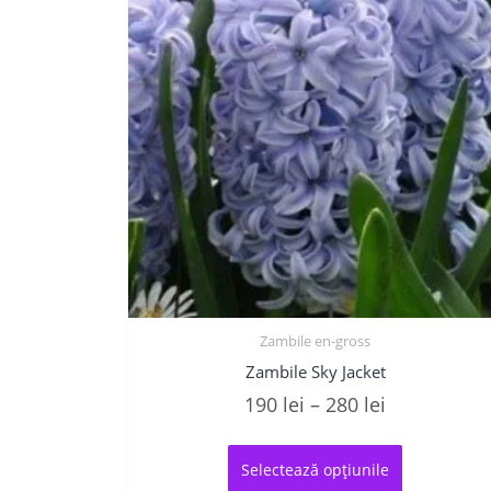
Zambile en-gross
Zambile Sky Jacket
Interval
190
lei
–
280
lei
de
Acest
prețuri:
produs
Selectează opțiunile
are