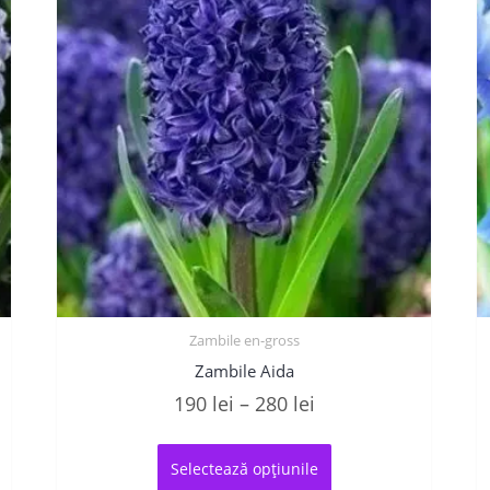
Zambile en-gross
Zambile Aida
Interval
190
lei
–
280
lei
de
Acest
prețuri:
produs
Selectează opțiunile
are