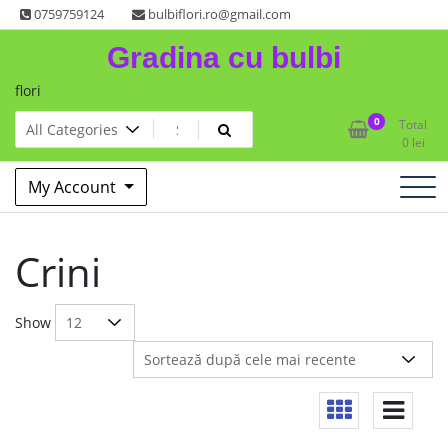
Skip
0759759124
bulbiflori.ro@gmail.com
to
Gradina cu bulbi
content
flori
0
Total
0
lei
My Account
Crini
Show