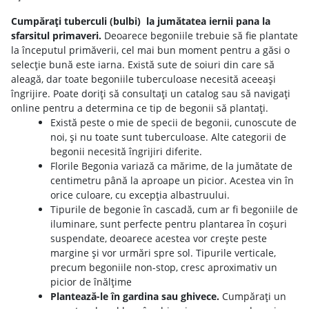
Cumpărați tuberculi (bulbi) la jumătatea iernii pana la
sfarsitul primaveri.
Deoarece begoniile trebuie să fie plantate
la începutul primăverii, cel mai bun moment pentru a găsi o
selecție bună este iarna. Există sute de soiuri din care să
aleagă, dar toate begoniile tuberculoase necesită aceeași
îngrijire. Poate doriți să consultați un catalog sau să navigați
online pentru a determina ce tip de begonii să plantați.
Există peste o mie de specii de begonii, cunoscute de
noi, și nu toate sunt tuberculoase. Alte categorii de
begonii necesită îngrijiri diferite.
Florile Begonia variază ca mărime, de la jumătate de
centimetru până la aproape un picior. Acestea vin în
orice culoare, cu excepția albastruului.
Tipurile de begonie în cascadă, cum ar fi begoniile de
iluminare, sunt perfecte pentru plantarea în coșuri
suspendate, deoarece acestea vor crește peste
margine și vor urmări spre sol. Tipurile verticale,
precum begoniile non-stop, cresc aproximativ un
picior de înălțime
Plantează-le în gardina sau ghivece.
Cumpărați un