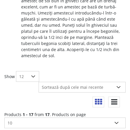
amestec de sol bun în ghiveci care are un drenaj
excelent, cum ar fi un amestec pe bază de turbă-
mușchi. Umeziți amestecul introducându-l într-o
găleată și amestecându-l cu apă până când este
umed, dar nu umed. Puneți solul în ghiveciul sau
platul pe care îl utilizați pentru a începe begoniile,
oprindu-vă la 1/2 inci de pe margine. Plantează
tuberculii begonia scobiți lateral, distanțați la trei
centimetri una de alta. Acoperiți-le cu 1/2 inch din
amestecul de sol.
Show
Products
1 - 17
from
17
. Products on page