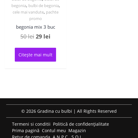
,
,
begonia
bulbi de begonia
,
cele mai vandute
pachte
promo
begonia mix 3 buc
Prețul
Prețul
50
lei
29
lei
inițial
curent
a
este:
Citește mai mult
fost:
29 lei.
50 lei.
© 2026 Gradina cu bulbi | All Rights Reserved
Termeni si conditii
Politică de confidențialitate
Prima pagină
Contul meu
Magazin
Retur de comanda
A.N.P.C.
S.O.L.