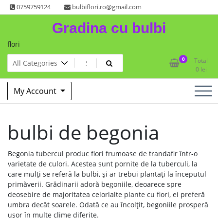
Skip
0759759124
bulbiflori.ro@gmail.com
to
Gradina cu bulbi
content
flori
0
Total
0
lei
My Account
bulbi de begonia
Begonia tubercul produc flori frumoase de trandafir într-o
varietate de culori. Acestea sunt pornite de la tuberculi, la
care mulți se referă la bulbi, și ar trebui plantați la începutul
primăverii. Grădinarii adoră begoniile, deoarece spre
deosebire de majoritatea celorlalte plante cu flori, ei preferă
umbra decât soarele. Odată ce au încolțit, begoniile prosperă
ușor în multe clime diferite.