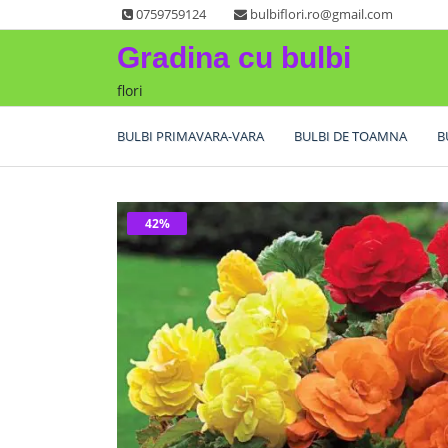
Skip
0759759124
bulbiflori.ro@gmail.com
to
Gradina cu bulbi
content
flori
BULBI PRIMAVARA-VARA
BULBI DE TOAMNA
B
42%