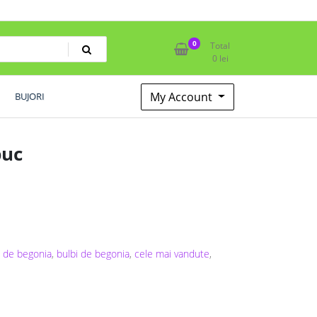
0
Total
0
lei
My Account
BUJORI
buc
i de begonia
,
bulbi de begonia
,
cele mai vandute
,