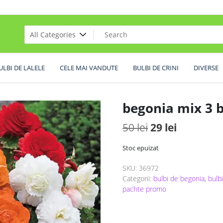
ULBI DE LALELE
CELE MAI VANDUTE
BULBI DE CRINI
DIVERSE
begonia mix 3 
Prețul
Prețul
50
lei
29
lei
inițial
curent
Stoc epuizat
a
este:
SKU:
36972
fost:
29 lei.
Categorii:
bulbi de begonia
,
bulb
50 lei.
pachte promo