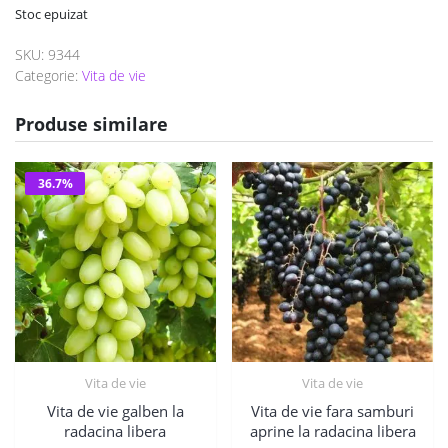
Stoc epuizat
SKU:
9344
Categorie:
Vita de vie
Produse similare
36.7%
Vita de vie
Vita de vie
Vita de vie galben la
Vita de vie fara samburi
radacina libera
aprine la radacina libera