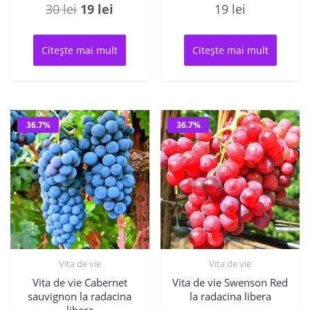
Prețul
Prețul
30
lei
19
lei
19
lei
inițial
curent
a
este:
Citește mai mult
Citește mai mult
fost:
19 lei.
30 lei.
36.7%
36.7%
Vita de vie
Vita de vie
Vita de vie Cabernet
Vita de vie Swenson Red
sauvignon la radacina
la radacina libera