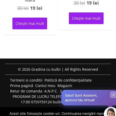
libera
Prețul
Prețul
30
lei
19
lei
Prețul
Prețul
30
lei
19
lei
inițial
curent
inițial
curent
a
este:
Citește mai mult
a
este:
fost:
19 lei.
Citește mai mult
fost:
19 lei.
30 lei.
30 lei.
© 2026 Gradina cu bulbi | All Rights Reserved
Termeni si conditii
Politică de confidențialitate
Prima pagină
Contul meu
Magazin
Retur de comanda
A.N.P.C.
S.O.L.
×
Salut! Sunt Asistent,
PROGRAM DE LUCRU TELEFONIC: LUNI-VINERI: 09:00-
ajutorul tău virtual!
17:00 0759759124 bulbiflori.ro@gmail.com
Acest site folosește cookie-uri. Continuarea navigării reprezintă