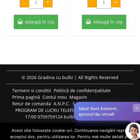
-
+
-
+
par
par
a
este:
a
este:
conference
untoasa
hardy
fost:
29 lei.
fost:
29 lei.
Adaugă în coș
50 lei.
Adaugă în coș
50 lei.
© 2026 Gradina cu bulbi | All Rights Reserved
Termeni si conditii
Politică de confidențialitate
Prima pagină
Contul meu
Magazin
Retur de comanda
A.N.P.C.
S.O.L.
×
Salut! Sunt Asistent,
PROGRAM DE LUCRU TELEFONIC: LUNI-VINERI: 09:00-
ajutorul tău virtual!
17:00 0759759124 bulbiflori.ro@gmail.com
Acest site folosește cookie-uri. Continuarea navigării reprezintă
acceptul dvs. pentru utilizarea lor. Pentru mai multe detalii privind