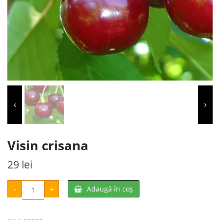
Visin crisana
29
lei
Cantitate
-
+
Adaugă în coș
Visin
crisana