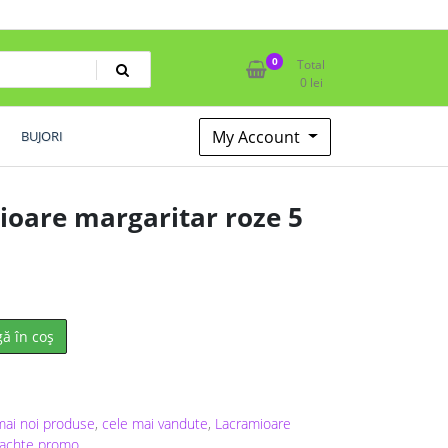
0
Total
0
lei
My Account
BUJORI
ioare margaritar roze 5
ă în coș
mai noi produse
,
cele mai vandute
,
Lacramioare
achte promo