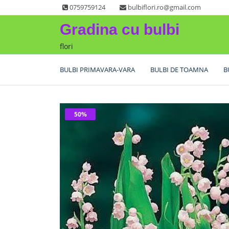
Skip
0759759124
bulbiflori.ro@gmail.com
to
Gradina cu bulbi
content
flori
BULBI PRIMAVARA-VARA
BULBI DE TOAMNA
B
50%