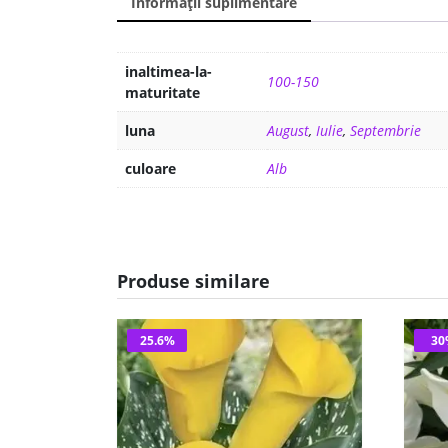
Informații suplimentare
inaltimea-la-
100-150
maturitate
luna
August
,
Iulie
,
Septembrie
culoare
Alb
Produse similare
25.6%
3