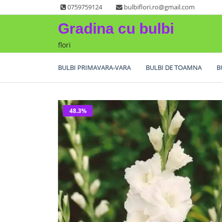
Skip
0759759124
bulbiflori.ro@gmail.com
to
Gradina cu bulbi
content
flori
BULBI PRIMAVARA-VARA
BULBI DE TOAMNA
B
48.3%