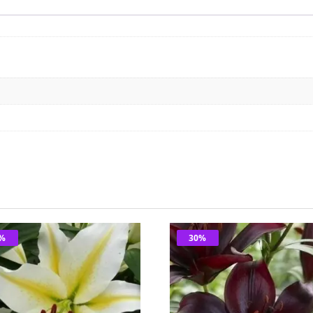
0%
30%