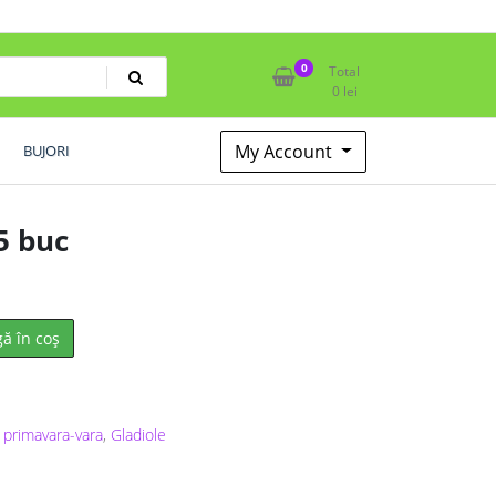
0
Total
0
lei
My Account
BUJORI
5 buc
ă în coș
 primavara-vara
,
Gladiole