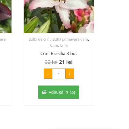
,
,
,
vara
Bulbi de crini
Bulbi primavara-vara
,
Crini
Crini
Crini Brasilia 3 buc
ul
Prețul
Prețul
30
lei
21
lei
ent
inițial
curent
Cantitate
-
+
Crini
:
a
este:
Brasilia
3
ei.
fost:
21 lei.
buc
Adaugă în coș
30 lei.