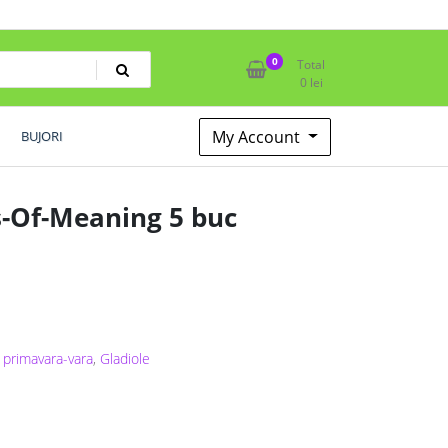
0
Total
0
lei
My Account
BUJORI
s-Of-Meaning 5 buc
 primavara-vara
,
Gladiole