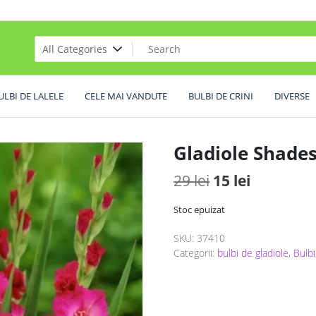
ULBI DE LALELE
CELE MAI VANDUTE
BULBI DE CRINI
DIVERSE
Gladiole Shade
Prețul
Prețul
29
lei
15
lei
inițial
curent
Stoc epuizat
a
este:
SKU:
37410
fost:
15 lei.
Categorii:
bulbi de gladiole
,
Bulbi
29 lei.