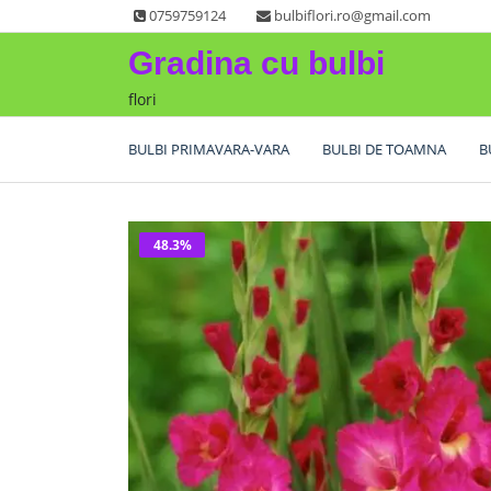
Skip
0759759124
bulbiflori.ro@gmail.com
to
Gradina cu bulbi
content
flori
BULBI PRIMAVARA-VARA
BULBI DE TOAMNA
B
48.3%