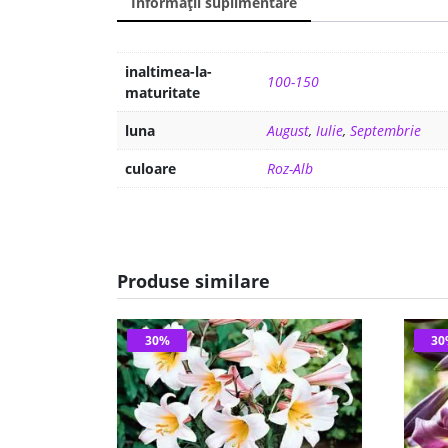
Informații suplimentare
inaltimea-la-
100-150
maturitate
luna
August
,
Iulie
,
Septembrie
culoare
Roz-Alb
Produse similare
30%
3