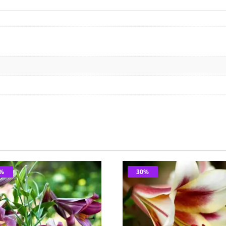
0%
30%