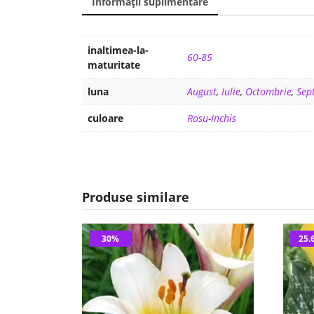
Informații suplimentare
inaltimea-la-
60-85
maturitate
luna
August
,
Iulie
,
Octombrie
,
Sep
culoare
Rosu-Inchis
Produse similare
30%
25.