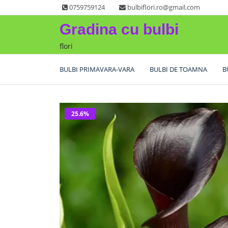
Skip
0759759124
bulbiflori.ro@gmail.com
to
Gradina cu bulbi
content
flori
BULBI PRIMAVARA-VARA
BULBI DE TOAMNA
B
25.6%