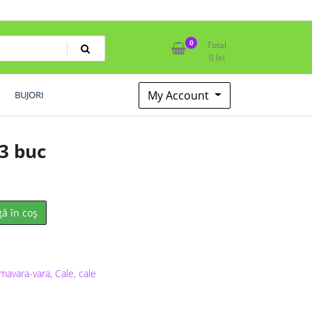
0
Total
0
lei
My Account
BUJORI
 3 buc
ă în coș
imavara-vara
,
Cale
,
cale