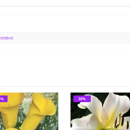
tembrie
6%
30%