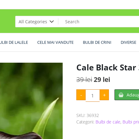
ULBI DE LALELE
CELE MAI VANDUTE
BULBI DE CRINI
DIVERSE
Cale Black Star
Prețul
Prețul
39
lei
29
lei
inițial
curent
Cantitate
-
+
Adaug
Cale
a
este:
Black
Star
fost:
29 lei.
3
buc
SKU:
36932
39 lei.
Categorii:
Bulbi de cale
,
Bulbi pr