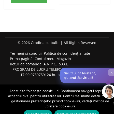
© 2026 Gradina cu bulbi | All Rights Reserved
Termeni si conditii
Politică de confidențialitate
Prima pagină
Contul meu
Magazin
Retur de comanda
A.N.P.C.
S.O.L.
PROGRAM DE LUCRU TELEFONIC: LUNI-VINERI: 09:00-
×
Salut! Sunt Asistent,
17:00 0759759124 bulbiflori.ro@gmail.com
ajutorul tău virtual!
Acest site folosește cookie-uri. Continuarea navigării reprezintă
acceptul dvs. pentru utilizarea lor. Pentru mai multe detalii privind
0
gestionarea preferințelor privind cookie-uri, vedeți Politica de
utillizare cookie-uri.
Sunt de acord
Politica confidentialitate