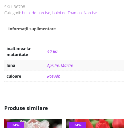
a
este:
SKU:
36798
fost:
15 lei.
Categorii:
bulbi de narcise
,
bulbi de Toamna
,
Narcise
20 lei.
Informații suplimentare
inaltimea-la-
40-60
maturitate
luna
Aprilie
,
Martie
culoare
Roz-Alb
Produse similare
24%
24%