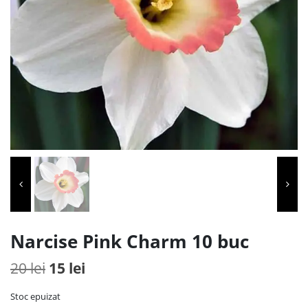
Narcise Pink Charm 10 buc
Prețul
Prețul
20
lei
15
lei
inițial
curent
Stoc epuizat