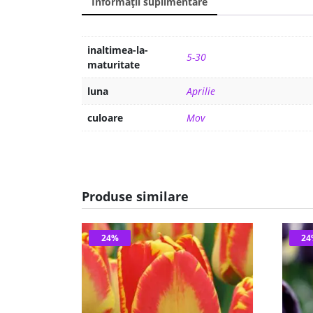
Informații suplimentare
inaltimea-la-
5-30
maturitate
luna
Aprilie
culoare
Mov
Produse similare
24%
2