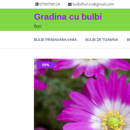
Skip
0759759124
bulbiflori.ro@gmail.com
to
Gradina cu bulbi
content
flori
BULBI PRIMAVARA-VARA
BULBI DE TOAMNA
B
50%