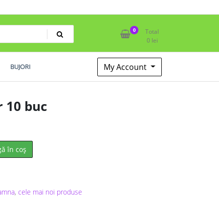
0
Total
0
lei
My Account
BUJORI
 10 buc
ă în coș
oamna
,
cele mai noi produse