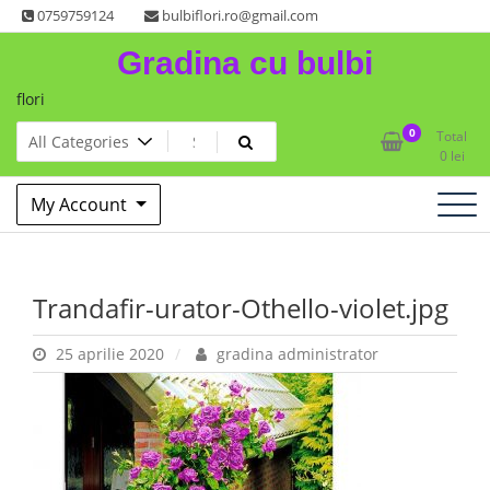
Skip
0759759124
bulbiflori.ro@gmail.com
to
Gradina cu bulbi
content
flori
0
Total
0
lei
My Account
Trandafir-urator-Othello-violet.jpg
25 aprilie 2020
gradina administrator