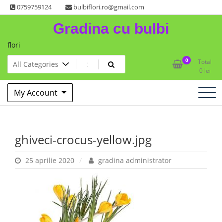
Skip
0759759124
bulbiflori.ro@gmail.com
to
Gradina cu bulbi
content
flori
0
Total
0
lei
My Account
ghiveci-crocus-yellow.jpg
25 aprilie 2020
gradina administrator