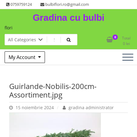
Skip
0759759124
bulbiflori.ro@gmail.com
to
Gradina cu bulbi
content
flori
0
Total
0
lei
My Account
Guirlande-Nobilis-200cm-
Assortiment.jpg
15 noiembrie 2024
gradina administrator