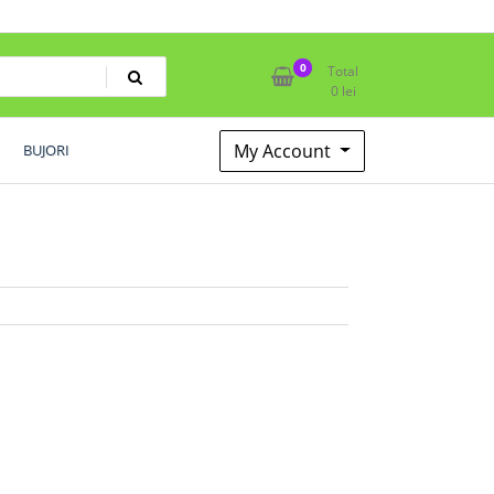
0
Total
0
lei
My Account
BUJORI