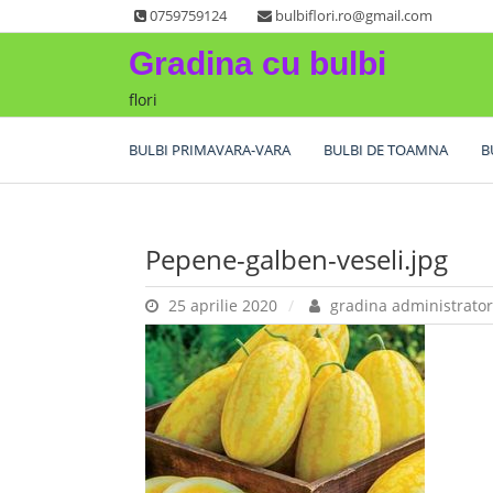
Skip
0759759124
bulbiflori.ro@gmail.com
to
Gradina cu bulbi
content
flori
BULBI PRIMAVARA-VARA
BULBI DE TOAMNA
B
Pepene-galben-veseli.jpg
25 aprilie 2020
gradina administrator