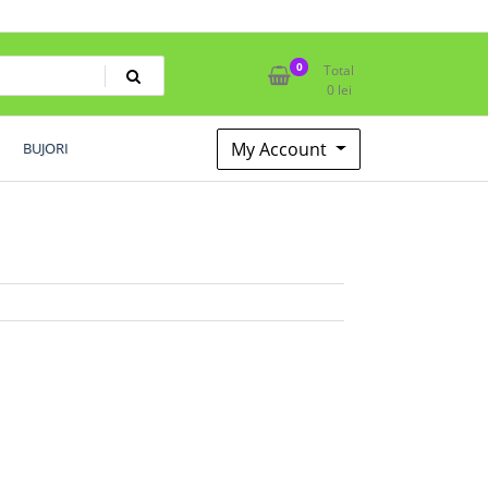
0
Total
0
lei
My Account
BUJORI