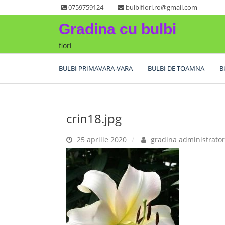
Skip
0759759124
bulbiflori.ro@gmail.com
to
Gradina cu bulbi
content
flori
BULBI PRIMAVARA-VARA
BULBI DE TOAMNA
B
crin18.jpg
25 aprilie 2020
gradina administrator