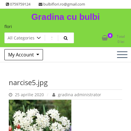
Skip
0759759124
bulbiflori.ro@gmail.com
to
Gradina cu bulbi
content
flori
0
Total
0
lei
My Account
narcise5.jpg
25 aprilie 2020
gradina administrator