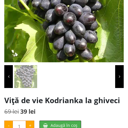
Viță de vie Kodrianka la ghiveci
Prețul
Prețul
69
lei
39
lei
inițial
curent
Cantitate
-
+
Adaugă în coș
Viță