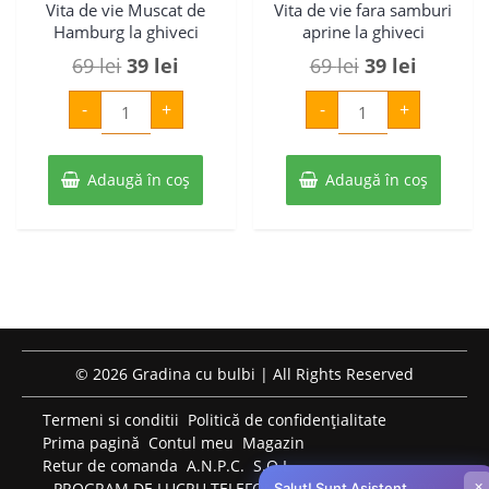
Vita de vie Muscat de
Vita de vie fara samburi
Hamburg la ghiveci
aprine la ghiveci
Prețul
Prețul
Prețul
Prețul
69
lei
39
lei
69
lei
39
lei
inițial
curent
inițial
curent
Cantitate
Cantitate
-
+
-
+
Vita
Vita
a
este:
a
este:
de
de
vie
vie
fost:
39 lei.
fost:
39 lei.
Muscat
fara
de
samburi
Adaugă în coș
69 lei.
Adaugă în coș
69 lei.
Hamburg
aprine
la
la
ghiveci
ghiveci
© 2026 Gradina cu bulbi | All Rights Reserved
Termeni si conditii
Politică de confidențialitate
Prima pagină
Contul meu
Magazin
Retur de comanda
A.N.P.C.
S.O.L.
×
PROGRAM DE LUCRU TELEFONIC: LUNI-VINERI: 09:00-
Salut! Sunt Asistent,