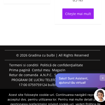
Citește mai mult
© 2026 Gradina cu bulbi | All Rights Reserved
Termeni si conditii
Politică de confidențialitate
Prima pagină
Contul meu
Magazin
Retur de comanda
A.N.P.C.
S.O.L.
×
Salut! Sunt Asistent,
PROGRAM DE LUCRU TELEFONIC: LUNI-VINERI: 09:00-
ajutorul tău virtual!
17:00 0759759124 bulbiflori.ro@gmail.com
Acest site folosește cookie-uri. Continuarea navigării reprezintă
acceptul dvs. pentru utilizarea lor. Pentru mai multe detalii privind
0
gestionarea preferințelor privind cookie-uri, vedeți Politica de