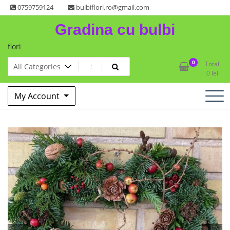
Skip
0759759124
bulbiflori.ro@gmail.com
to
Gradina cu bulbi
content
flori
0
Total
0
lei
My Account