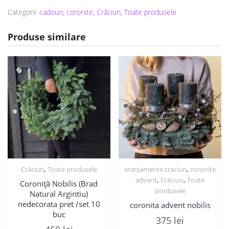
Categorii:
cadouri
,
coronite
,
Crăciun
,
Toate produsele
Produse similare
,
,
Crăciun
Toate produsele
aranjamente craciun
coronite
,
,
advent
Crăciun
Toate
Coroniță Nobilis (Brad
produsele
Natural Argintiu)
nedecorata pret /set 10
coronita advent nobilis
buc
375
lei