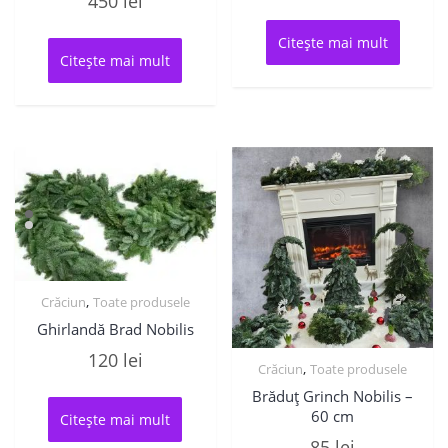
450
lei
Citește mai mult
Citește mai mult
,
Crăciun
Toate produsele
Ghirlandă Brad Nobilis
120
lei
,
Crăciun
Toate produsele
Brăduț Grinch Nobilis –
60 cm
Citește mai mult
85
lei