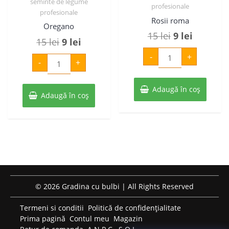
seminte de legume
profesionale
profesionale
Rosii roma
Oregano
Prețul
Prețul
15
lei
9
lei
Prețul
Prețul
15
lei
9
lei
inițial
curent
Cantitate
inițial
curent
-
+
Cantitate
Rosii
-
+
a
este:
Oregano
roma
a
este:
fost:
9 lei.
fost:
9 lei.
Adaugă în coș
15 lei.
Adaugă în coș
15 lei.
© 2026 Gradina cu bulbi | All Rights Reserved
Termeni si conditii
Politică de confidențialitate
Prima pagină
Contul meu
Magazin