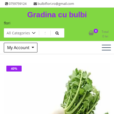
Skip
0759759124
bulbiflori.ro@gmail.com
to
Gradina cu bulbi
content
flori
0
Total
0
lei
My Account
40%