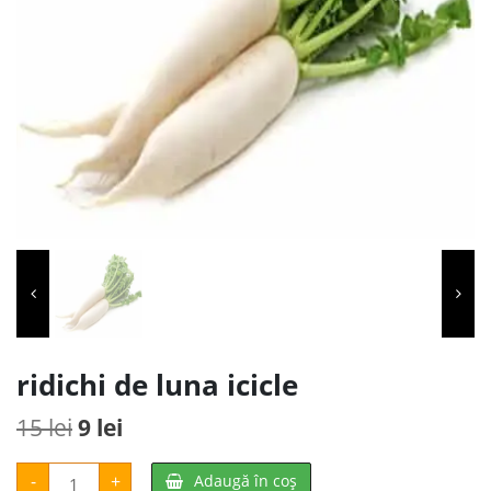
ridichi de luna icicle
Prețul
Prețul
15
lei
9
lei
inițial
curent
Cantitate
-
+
Adaugă în coș
ridichi