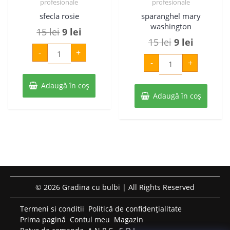
profesionale
profesionale
sfecla rosie
sparanghel mary
washington
Prețul
Prețul
15
lei
9
lei
Prețul
Prețul
15
lei
9
lei
inițial
curent
Cantitate
-
+
sfecla
inițial
curent
Cantitate
a
este:
rosie
-
+
sparanghel
a
este:
mary
fost:
9 lei.
washington
fost:
9 lei.
Adaugă în coș
15 lei.
Adaugă în coș
15 lei.
© 2026 Gradina cu bulbi | All Rights Reserved
Termeni si conditii
Politică de confidențialitate
Prima pagină
Contul meu
Magazin