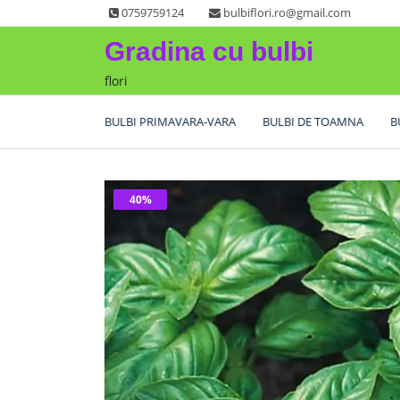
Skip
0759759124
bulbiflori.ro@gmail.com
to
Gradina cu bulbi
content
flori
BULBI PRIMAVARA-VARA
BULBI DE TOAMNA
B
40%