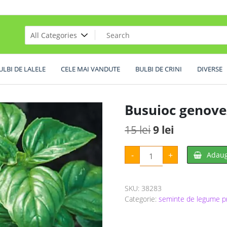
ULBI DE LALELE
CELE MAI VANDUTE
BULBI DE CRINI
DIVERSE
Busuioc genove
Prețul
Prețul
15
lei
9
lei
inițial
curent
Cantitate
-
+
Adaug
Busuioc
a
este:
genovez
fost:
9 lei.
SKU:
38283
15 lei.
Categorie:
seminte de legume pr