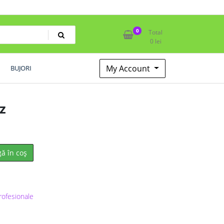
0
Total
0
lei
My Account
BUJORI
z
ă în coș
ofesionale