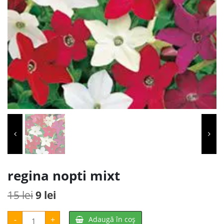
regina nopti mixt
Prețul
Prețul
15
lei
9
lei
inițial
curent
Cantitate
-
+
Adaugă în coș
regina