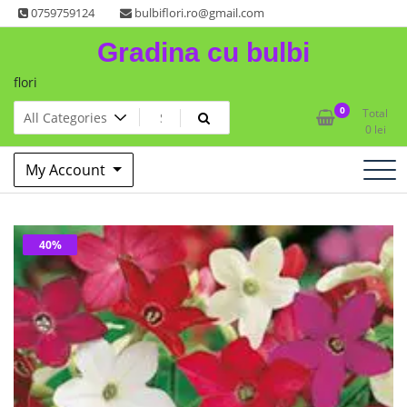
Skip
0759759124
bulbiflori.ro@gmail.com
to
Gradina cu bulbi
content
flori
0
Total
0
lei
My Account
40%