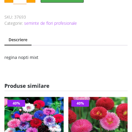
a
este:
nopti
mixt
fost:
9 lei.
SKU:
37693
15 lei.
Categorie:
seminte de flori profesionale
Descriere
regina nopti mixt
Produse similare
40%
40%