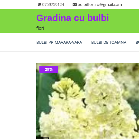
Skip
0759759124
bulbiflori.ro@gmail.com
to
Gradina cu bulbi
content
flori
BULBI PRIMAVARA-VARA
BULBI DE TOAMNA
B
29%