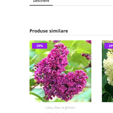
Descriere
Produse similare
29%
2
,
Liliac
liliac la ghiveci