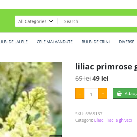
ULBI DE LALELE
CELE MAI VANDUTE
BULBI DE CRINI
DIVERSE
liliac primrose 
Prețul
Prețul
69
lei
49
lei
inițial
curent
Cantitate
-
+
Adaug
liliac
a
este:
primrose
gold
fost:
49 lei.
SKU:
6368137
69 lei.
Categorii:
Liliac
,
liliac la ghiveci