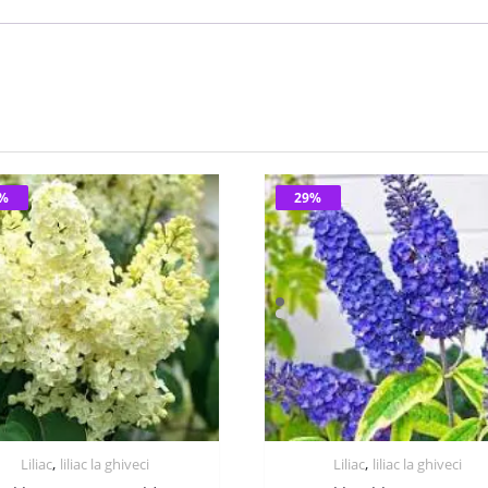
9%
29%
,
,
Liliac
liliac la ghiveci
Liliac
liliac la ghiveci