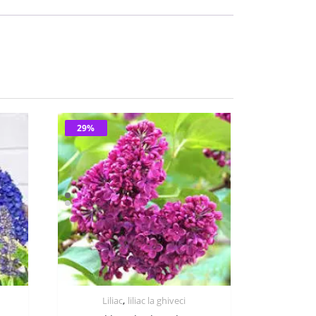
29%
,
Liliac
liliac la ghiveci