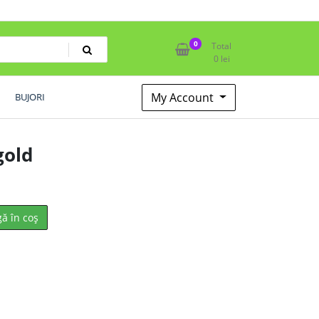
0
Total
0
lei
My Account
BUJORI
gold
ă în coș