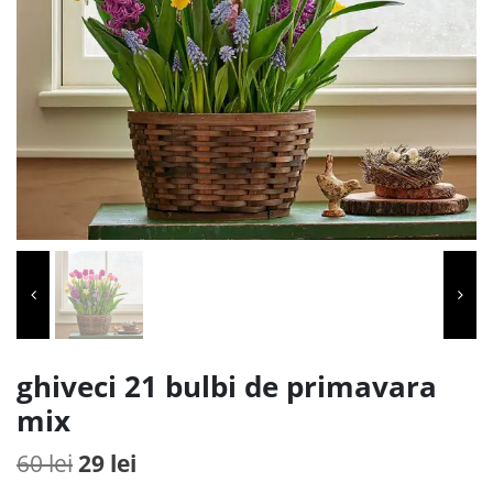
ghiveci 21 bulbi de primavara
mix
Prețul
Prețul
60
lei
29
lei