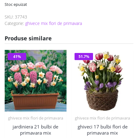
inițial
curent
Stoc epuizat
a
este:
SKU:
37743
fost:
29 lei.
Categorie:
ghivece mix flori de primavara
60 lei.
Produse similare
41%
51.7%
ghivece mix flori de primavara
ghivece mix flori de primavara
jardiniera 21 bulbi de
ghiveci 17 bulbi flori de
primavara mix
primavara mix