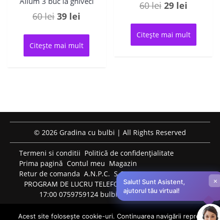
Alium 3 buc la ghiveci
Prețul
Prețul
60
lei
29
lei
Prețul
Prețul
60
lei
39
lei
inițial
curent
inițial
curent
a
este:
Citește mai mult
a
este:
fost:
29 lei.
Citește mai mult
fost:
39 lei.
60 lei.
60 lei.
© 2026 Gradina cu bulbi | All Rights Reserved
Termeni si conditii
Politică de confidențialitate
Prima pagină
Contul meu
Magazin
Retur de comanda
A.N.P.C.
S.O.L.
×
Salut! Sunt Asistent,
PROGRAM DE LUCRU TELEFONIC: LUNI-VINERI: 09:00-
ajutorul tău virtual!
17:00 0759759124 bulbiflori.ro@gmail.com
Acest site folosește cookie-uri. Continuarea navigării reprezintă