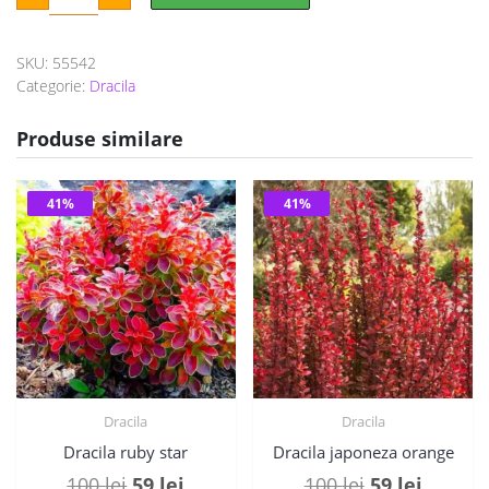
a
este:
japoneza
pink
fost:
59 lei.
SKU:
55542
100 lei.
Categorie:
Dracila
Produse similare
41%
41%
Dracila
Dracila
Dracila ruby star
Dracila japoneza orange
Prețul
Prețul
Prețul
Prețul
100
lei
59
lei
100
lei
59
lei