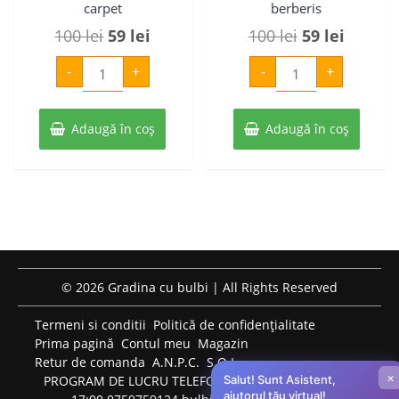
carpet
berberis
Prețul
Prețul
Prețul
Prețul
100
lei
59
lei
100
lei
59
lei
inițial
curent
inițial
curent
Cantitate
Cantitate
-
+
-
+
Dracilia
Dracila
a
este:
a
este:
tunberga-
golden-
red
ring
fost:
59 lei.
fost:
59 lei.
carpet
berberis
Adaugă în coș
100 lei.
Adaugă în coș
100 lei.
© 2026 Gradina cu bulbi | All Rights Reserved
Termeni si conditii
Politică de confidențialitate
Prima pagină
Contul meu
Magazin
Retur de comanda
A.N.P.C.
S.O.L.
×
PROGRAM DE LUCRU TELEFONIC: LUNI-VINERI: 09:00-
Salut! Sunt Asistent,
ajutorul tău virtual!