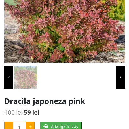
Dracila japoneza pink
Prețul
Prețul
100
lei
59
lei
inițial
curent
Cantitate
-
+
Adaugă în coș
Dracila