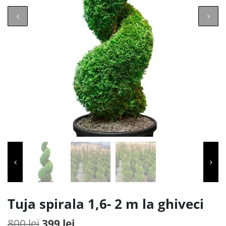
Tuja spirala 1,6- 2 m la ghiveci
Prețul
Prețul
800
lei
399
lei