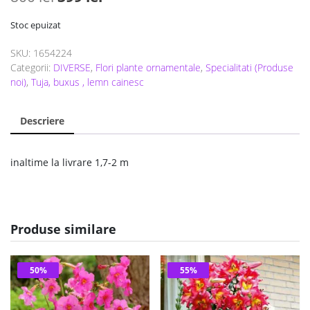
inițial
curent
Stoc epuizat
a
este:
SKU:
1654224
fost:
399 lei.
Categorii:
DIVERSE
,
Flori plante ornamentale
,
Specialitati (Produse
800 lei.
noi)
,
Tuja, buxus , lemn cainesc
Descriere
inaltime la livrare 1,7-2 m
Produse similare
50%
55%