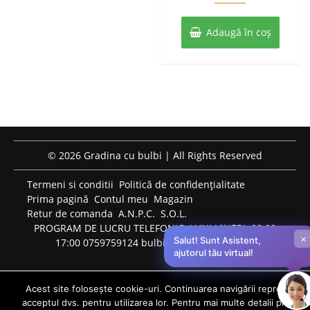
crini
fost:
27 lei.
gigant
mix
Adaugă în coș
60 lei.
3
buc
© 2026 Gradina cu bulbi | All Rights Reserved
Termeni si conditii
Politică de confidențialitate
Prima pagină
Contul meu
Magazin
Retur de comanda
A.N.P.C.
S.O.L.
PROGRAM DE LUCRU TELEFONIC: LUNI-VINERI: 09:00-
×
Salut! Sunt Asistent,
17:00 0759759124 bulbiflori.ro@gmail.com
ajutorul tău virtual!
Acest site folosește cookie-uri. Continuarea navigării reprezintă
acceptul dvs. pentru utilizarea lor. Pentru mai multe detalii privind