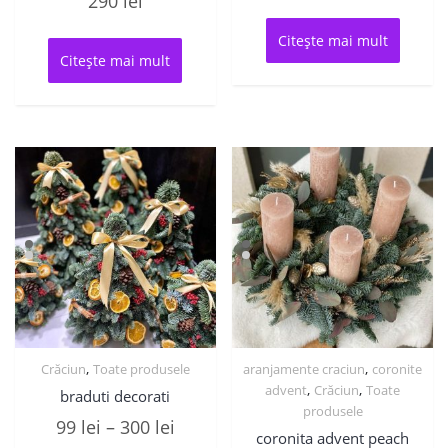
290
lei
Citește mai mult
Citește mai mult
,
,
Crăciun
Toate produsele
aranjamente craciun
coronite
,
,
advent
Crăciun
Toate
braduti decorati
produsele
Interval
99
lei
–
300
lei
coronita advent peach