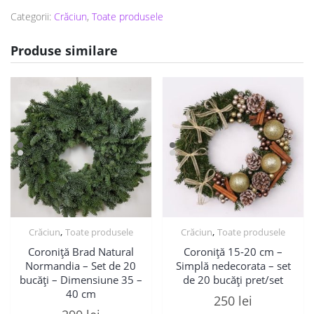
Categorii:
Crăciun
,
Toate produsele
Produse similare
,
,
Crăciun
Toate produsele
Crăciun
Toate produsele
Coroniță Brad Natural
Coroniță 15-20 cm –
Normandia – Set de 20
Simplă nedecorata – set
bucăți – Dimensiune 35 –
de 20 bucăți pret/set
40 cm
250
lei