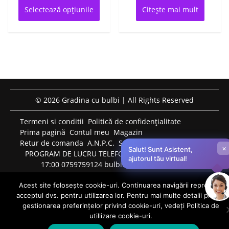
prețuri:
produs
Selectează opțiunile
Citește mai mult
are
550 lei
mai
până
multe
la
variații.
1.050 lei
Opțiunile
pot
fi
alese
© 2026 Gradina cu bulbi | All Rights Reserved
în
pagina
Termeni si conditii
Politică de confidențialitate
produsului.
Prima pagină
Contul meu
Magazin
Retur de comanda
A.N.P.C.
S.O.L.
×
Salut! Sunt Asistent,
PROGRAM DE LUCRU TELEFONIC: LUNI-VINERI: 09:00-
ajutorul tău virtual!
17:00 0759759124 bulbiflori.ro@gmail.com
Acest site folosește cookie-uri. Continuarea navigării reprezintă
acceptul dvs. pentru utilizarea lor. Pentru mai multe detalii privind
0
gestionarea preferințelor privind cookie-uri, vedeți Politica de
utillizare cookie-uri.