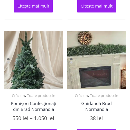
Citește mai mult
Citește mai mult
,
,
Crăciun
Toate produsele
Crăciun
Toate produsele
Pomișori Confecționați
Ghirlandă Brad
din Brad Normandia
Normandia
Interval
550
lei
–
1.050
lei
38
lei
de
Acest