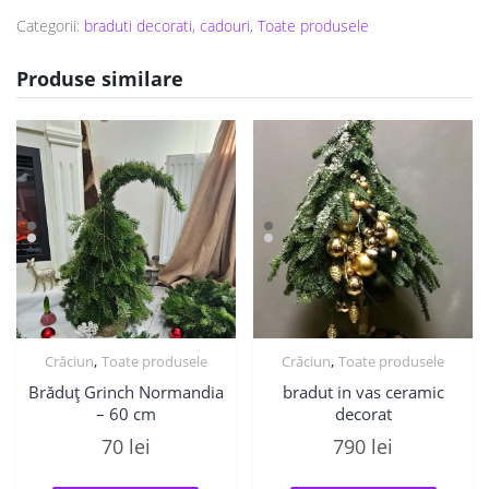
Categorii:
braduti decorati
,
cadouri
,
Toate produsele
Produse similare
,
,
Crăciun
Toate produsele
Crăciun
Toate produsele
Brăduț Grinch Normandia
bradut in vas ceramic
– 60 cm
decorat
70
lei
790
lei