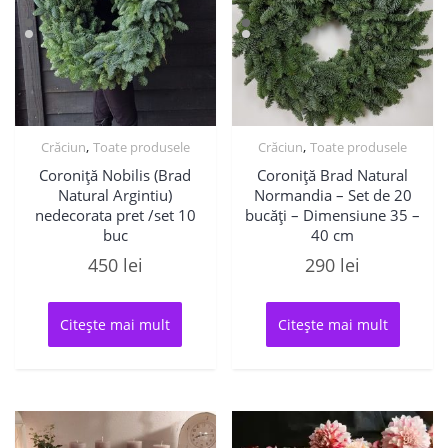
,
,
Crăciun
Toate produsele
Crăciun
Toate produsele
Coroniță Nobilis (Brad
Coroniță Brad Natural
Natural Argintiu)
Normandia – Set de 20
nedecorata pret /set 10
bucăți – Dimensiune 35 –
buc
40 cm
450
lei
290
lei
Citește mai mult
Citește mai mult