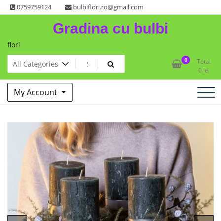
Skip
0759759124
bulbiflori.ro@gmail.com
to
Gradina cu bulbi
content
flori
0
Total
0
lei
My Account