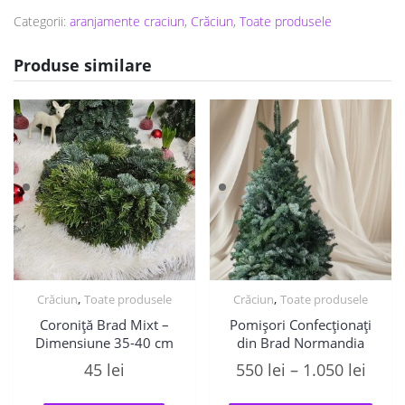
Categorii:
aranjamente craciun
,
Crăciun
,
Toate produsele
Produse similare
,
,
Crăciun
Toate produsele
Crăciun
Toate produsele
Coroniță Brad Mixt –
Pomișori Confecționați
Dimensiune 35-40 cm
din Brad Normandia
Inter
45
lei
550
lei
–
1.050
lei
de
Acest