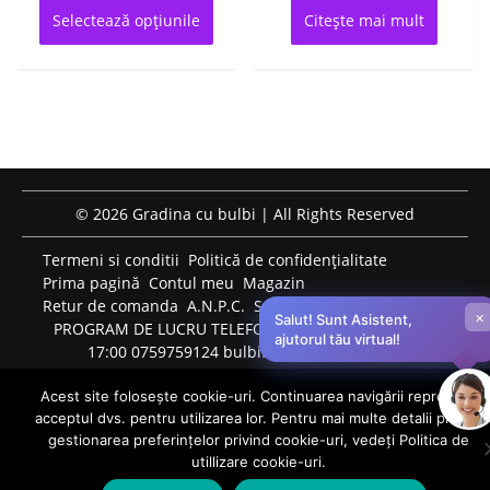
prețuri:
produs
Selectează opțiunile
Citește mai mult
are
55 lei
mai
până
multe
la
variații.
155 lei
Opțiunile
pot
fi
alese
© 2026 Gradina cu bulbi | All Rights Reserved
în
pagina
Termeni si conditii
Politică de confidențialitate
produsului.
Prima pagină
Contul meu
Magazin
Retur de comanda
A.N.P.C.
S.O.L.
×
Salut! Sunt Asistent,
PROGRAM DE LUCRU TELEFONIC: LUNI-VINERI: 09:00-
ajutorul tău virtual!
17:00 0759759124 bulbiflori.ro@gmail.com
Acest site folosește cookie-uri. Continuarea navigării reprezintă
acceptul dvs. pentru utilizarea lor. Pentru mai multe detalii privind
0
gestionarea preferințelor privind cookie-uri, vedeți Politica de
utillizare cookie-uri.