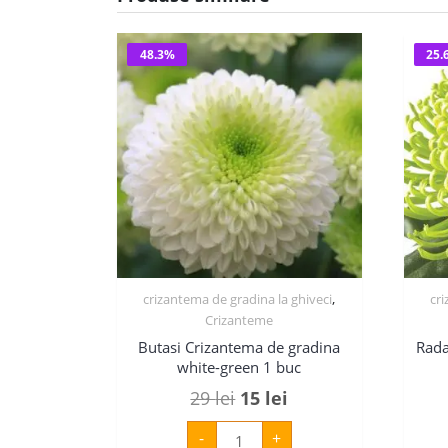
48.3%
25.
,
crizantema de gradina la ghiveci
cr
Crizanteme
Butasi Crizantema de gradina
Rada
white-green 1 buc
Prețul
Prețul
29
lei
15
lei
inițial
curent
Cantitate
-
+
Butasi