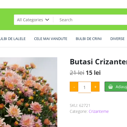
ULBI DE LALELE
CELE MAI VANDUTE
BULBI DE CRINI
DIVERSE
Butasi Crizant
Prețul
Prețul
21
lei
15
lei
inițial
curent
Cantitate
-
+
Adaug
Butasi
a
este:
Crizantema
bradicamp
fost:
15 lei.
1
buc
SKU:
62721
21 lei.
Categorie:
Crizanteme