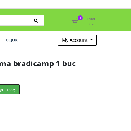
0
Total
0
lei
My Account
BUJORI
ema bradicamp 1 buc
ă în coș