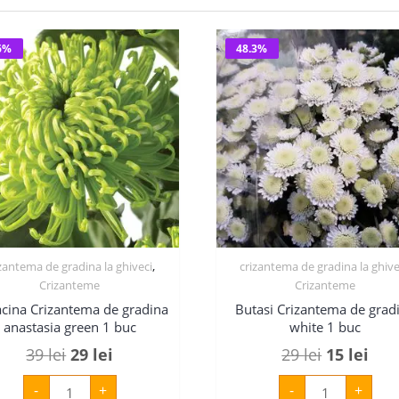
6%
48.3%
,
izantema de gradina la ghiveci
crizantema de gradina la ghive
Crizanteme
Crizanteme
cina Crizantema de gradina
Butasi Crizantema de grad
anastasia green 1 buc
white 1 buc
Prețul
Prețul
Prețul
Preț
39
lei
29
lei
29
lei
15
lei
inițial
curent
inițial
cur
Cantitate
Cantitate
-
+
-
+
Radacina
Butasi