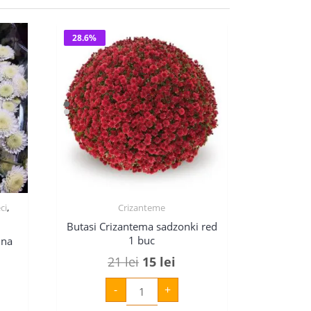
28.6%
,
ci
Crizanteme
Butasi Crizantema sadzonki red
1 buc
ina
Prețul
Prețul
21
lei
15
lei
ul
inițial
curent
Cantitate
-
+
Butasi
ent
a
este:
Crizantema
sadzonki