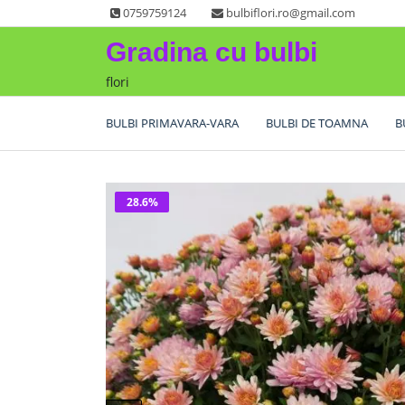
Skip
0759759124
bulbiflori.ro@gmail.com
to
Gradina cu bulbi
content
flori
BULBI PRIMAVARA-VARA
BULBI DE TOAMNA
B
28.6%