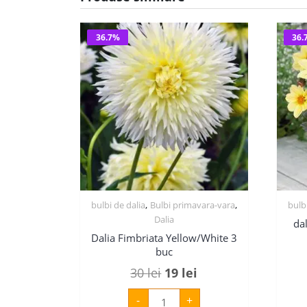
36.7%
36.
,
,
bulbi de dalia
Bulbi primavara-vara
bulb
Dalia
da
Dalia Fimbriata Yellow/White 3
buc
Prețul
Prețul
30
lei
19
lei
inițial
curent
Cantitate
-
+
Dalia