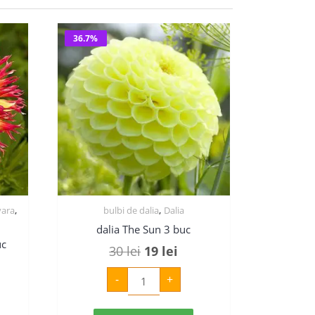
36.7%
,
,
vara
bulbi de dalia
Dalia
dalia The Sun 3 buc
uc
Prețul
Prețul
30
lei
19
lei
ul
inițial
curent
Cantitate
-
+
dalia
ent
a
este:
The
Sun
:
fost:
19 lei.
3