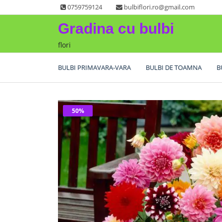
Skip
0759759124
bulbiflori.ro@gmail.com
to
Gradina cu bulbi
content
flori
BULBI PRIMAVARA-VARA
BULBI DE TOAMNA
B
50%