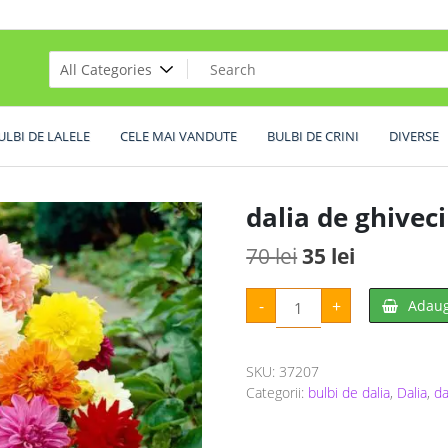
ULBI DE LALELE
CELE MAI VANDUTE
BULBI DE CRINI
DIVERSE
dalia de ghivec
Prețul
Prețul
70
lei
35
lei
inițial
curent
Cantitate
-
+
Adaug
dalia
a
este:
de
ghiveci
fost:
35 lei.
mix
3
SKU:
37207
70 lei.
buc
Categorii:
bulbi de dalia
,
Dalia
,
da