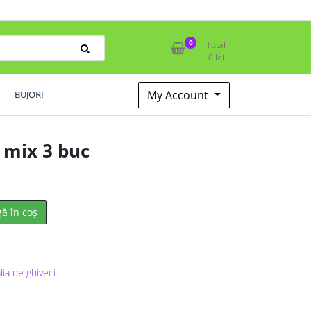
0
Total
0
lei
My Account
BUJORI
i mix 3 buc
ă în coș
lia de ghiveci