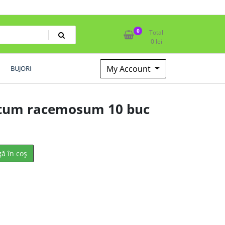
0
Total
0
lei
My Account
BUJORI
ctum racemosum 10 buc
ă în coș