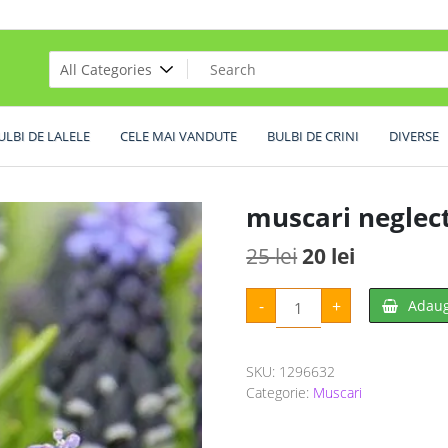
ULBI DE LALELE
CELE MAI VANDUTE
BULBI DE CRINI
DIVERSE
muscari negle
Prețul
Prețul
25
lei
20
lei
inițial
curent
Cantitate
-
+
Adaug
muscari
a
este:
neglectum
racemosum
fost:
20 lei.
10
buc
SKU:
1296632
25 lei.
Categorie:
Muscari