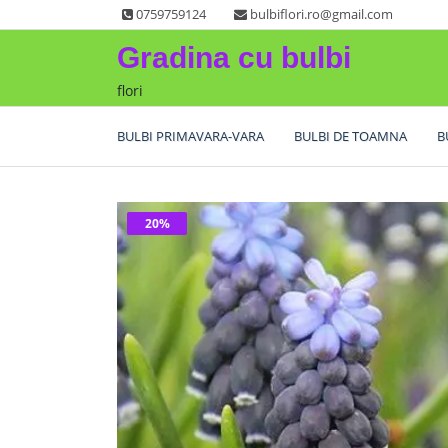
Skip
0759759124
bulbiflori.ro@gmail.com
to
Gradina cu bulbi
content
flori
BULBI PRIMAVARA-VARA
BULBI DE TOAMNA
B
20%