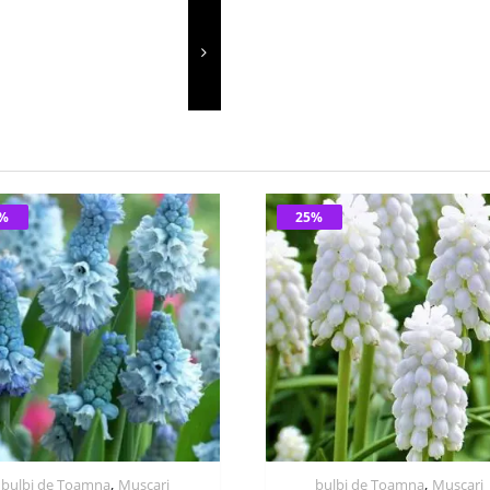
5%
25%
,
,
bulbi de Toamna
Muscari
bulbi de Toamna
Muscari