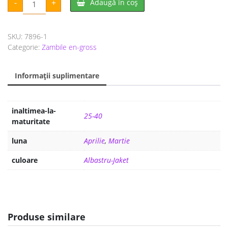
prețuri:
-
+
Adaugă în coș
Zambile
Blue
190 lei
Jacket
până
SKU:
7896-1
la
Categorie:
Zambile en-gross
280 lei
Informații suplimentare
inaltimea-la-
25-40
maturitate
luna
Aprilie
,
Martie
culoare
Albastru-Jaket
Produse similare