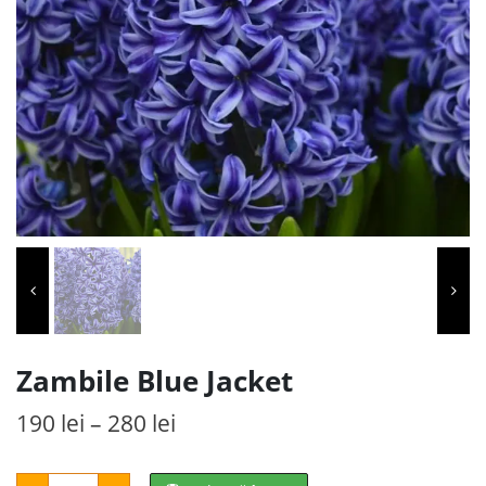
Zambile Blue Jacket
Interval
190
lei
–
280
lei
de
Cantitate