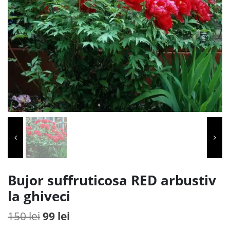
Bujor suffruticosa RED arbustiv
la ghiveci
Prețul
Prețul
150
lei
99
lei