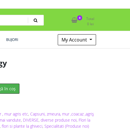
0
Total
0
lei
My Account
BUJORI
gy
ă în coș
 , mur agris etc
,
Capsuni, zmeura, mur ,coacaz ,agriș
mai vandute
,
DIVERSE
,
diverse produse noi
,
Flori la
,
flori si plante la ghiveci
,
Specialitati (Produse noi)