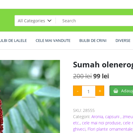
ULBI DE LALELE
CELE MAI VANDUTE
BULBI DE CRINI
DIVERSE
Sumah olenero
Prețul
Prețul
200
lei
99
lei
inițial
curent
Cantitate
-
+
Adaug
Sumah
a
este:
olenerogy
fost:
99 lei.
SKU:
28555
200 lei.
Categorii:
Aronia, capsuni , zmeur
etc.
,
cele mai noi produse
,
cele 
ghiveci
,
Flori plante ornamentale