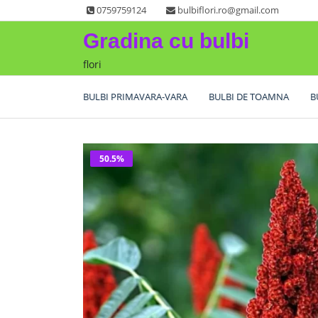
Skip
0759759124
bulbiflori.ro@gmail.com
to
Gradina cu bulbi
content
flori
BULBI PRIMAVARA-VARA
BULBI DE TOAMNA
B
50.5%