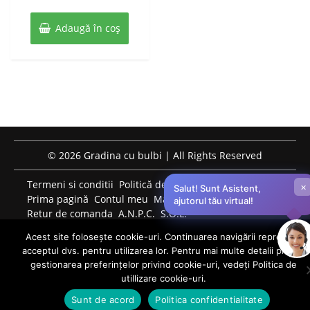
10
fost:
29 lei.
buc
Adaugă în coș
39 lei.
© 2026 Gradina cu bulbi | All Rights Reserved
Termeni si conditii
Politică de confidențialitate
×
Salut! Sunt Asistent,
Prima pagină
Contul meu
Magazin
ajutorul tău virtual!
Retur de comanda
A.N.P.C.
S.O.L.
PROGRAM DE LUCRU TELEFONIC: LUNI-VINERI: 09:00-
Acest site folosește cookie-uri. Continuarea navigării reprezintă
17:00 0759759124 bulbiflori.ro@gmail.com
acceptul dvs. pentru utilizarea lor. Pentru mai multe detalii privind
0
gestionarea preferințelor privind cookie-uri, vedeți Politica de
utillizare cookie-uri.
Sunt de acord
Politica confidentialitate