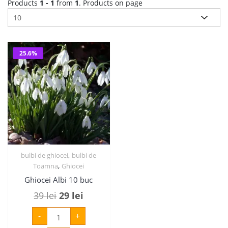
Products
1 - 1
from
1
. Products on page
25.6%
,
bulbi de ghiocei
bulbi de
,
Toamna
Ghiocei
Ghiocei Albi 10 buc
Prețul
Prețul
39
lei
29
lei
inițial
curent
Cantitate
-
+
Ghiocei
a
este:
Albi