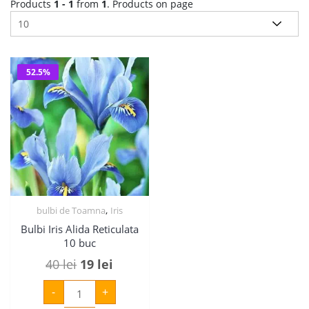
Products
1 - 1
from
1
. Products on page
52.5%
,
bulbi de Toamna
Iris
Bulbi Iris Alida Reticulata
10 buc
Prețul
Prețul
40
lei
19
lei
inițial
curent
Cantitate
-
+
Bulbi
a
este:
Iris