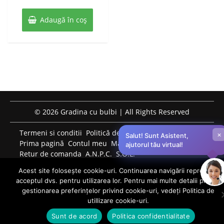
Alida
fost:
19 lei.
Reticulata
10
Adaugă în coș
40 lei.
buc
© 2026 Gradina cu bulbi | All Rights Reserved
Termeni si conditii
Politică de confidențialitate
×
Salut! Sunt Asistent,
Prima pagină
Contul meu
Magazin
ajutorul tău virtual!
Retur de comanda
A.N.P.C.
S.O.L.
PROGRAM DE LUCRU TELEFONIC: LUNI-VINERI: 09:00-
Acest site folosește cookie-uri. Continuarea navigării reprezintă
17:00 0759759124 bulbiflori.ro@gmail.com
acceptul dvs. pentru utilizarea lor. Pentru mai multe detalii privind
0
gestionarea preferințelor privind cookie-uri, vedeți Politica de
utillizare cookie-uri.
Sunt de acord
Politica confidentialitate