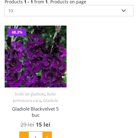
Products
1 - 1
from
1
. Products on page
48.3%
,
bulbi de gladiole
Bulbi
,
primavara-vara
Gladiole
Gladiole Blackvelvet 5
buc
Prețul
Prețul
29
lei
15
lei
inițial
curent
Cantitate
-
+
Gladiole