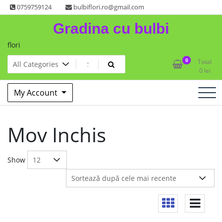
Skip
0759759124
bulbiflori.ro@gmail.com
to
Gradina cu bulbi
content
flori
0
Total
0
lei
My Account
Mov Inchis
Show