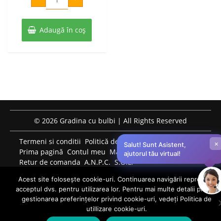
a
este:
Blackvelvet
5
fost:
15 lei.
buc
Adaugă în coș
29 lei.
© 2026 Gradina cu bulbi | All Rights Reserved
Termeni si conditii
Politică de confidențialitate
×
Salut! Sunt Asistent,
Prima pagină
Contul meu
Magazin
ajutorul tău virtual!
Retur de comanda
A.N.P.C.
S.O.L.
PROGRAM DE LUCRU TELEFONIC: LUNI-VINERI: 09:00-
Acest site folosește cookie-uri. Continuarea navigării reprezintă
17:00 0759759124 bulbiflori.ro@gmail.com
acceptul dvs. pentru utilizarea lor. Pentru mai multe detalii privind
0
gestionarea preferințelor privind cookie-uri, vedeți Politica de
utillizare cookie-uri.