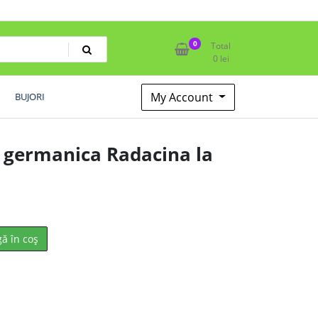
0
Total
0
lei
My Account
BUJORI
ef germanica Radacina la
ă în coș