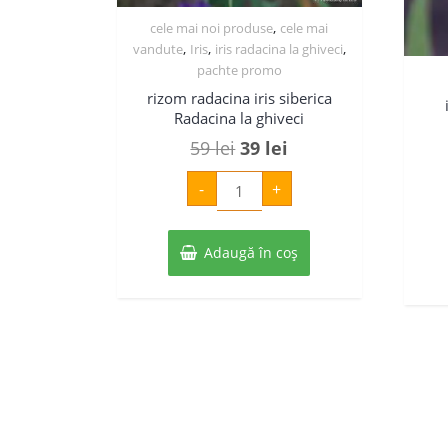
,
cele mai noi produse
cele mai
,
,
,
vandute
Iris
iris radacina la ghiveci
pachte promo
rizom radacina iris siberica
Radacina la ghiveci
Prețul
Prețul
59
lei
39
lei
inițial
curent
Cantitate
-
+
rizom
a
este:
radacina
iris
fost:
39 lei.
siberica
Radacina
Adaugă în coș
59 lei.
la
ghiveci