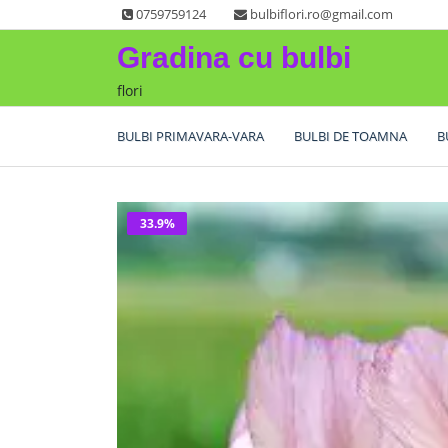
Skip
0759759124
bulbiflori.ro@gmail.com
to
Gradina cu bulbi
content
flori
BULBI PRIMAVARA-VARA
BULBI DE TOAMNA
B
33.9%