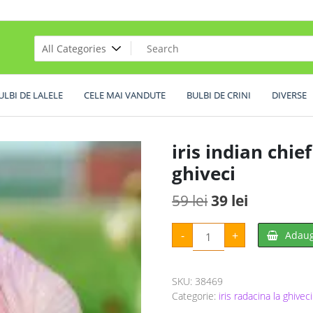
ULBI DE LALELE
CELE MAI VANDUTE
BULBI DE CRINI
DIVERSE
iris indian chi
ghiveci
Prețul
Prețul
59
lei
39
lei
inițial
curent
Cantitate
-
+
Adaug
iris
a
este:
indian
chief
fost:
39 lei.
germanica
Radacina
SKU:
38469
59 lei.
la
ghiveci
Categorie:
iris radacina la ghiveci