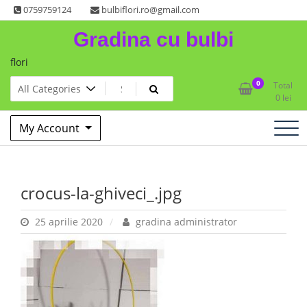
Skip
0759759124
bulbiflori.ro@gmail.com
to
Gradina cu bulbi
content
flori
0
Total
0
lei
My Account
crocus-la-ghiveci_.jpg
25 aprilie 2020
gradina administrator